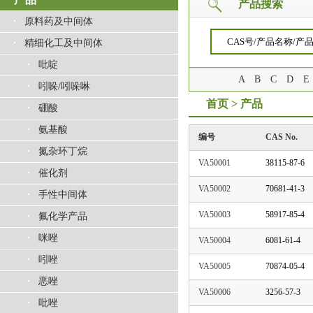
产品搜索
原料药及中间体
精细化工及中间体
吡啶
A
B
C
D
E
吲哚/吲哚啉
首页
>
产品
硼酸
氨基酸
编号
CAS No.
氮杂环丁烷
VA50001
38115-87-6
催化剂
VA50002
70681-41-3
手性中间体
VA50003
58917-85-4
氟化学产品
咪唑
VA50004
6081-61-4
吲唑
VA50005
70874-05-4
恶唑
VA50006
3256-57-3
吡唑