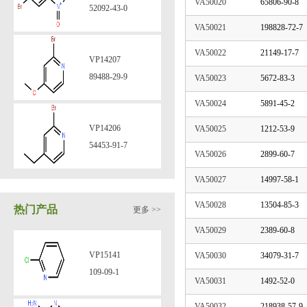
VA50020
65806-90-8
52092-43-0
VA50021
198828-72-7
VA50022
21149-17-7
VP14207
89488-29-9
VA50023
5672-83-3
VA50024
5891-45-2
VP14206
VA50025
1212-53-9
54453-91-7
VA50026
2899-60-7
VA50027
14997-58-1
VP14205
VA50028
13504-85-3
热门产品
更多 >>
10386-27-3
VA50029
2389-60-8
VP15141
VA50030
34079-31-7
VP14204
109-09-1
VA50031
1492-52-0
433711-95-6
VA50032
218938-57-9