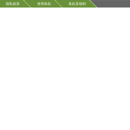
499-80-9
隐私政策
使用条款
条款及细则
VP15123
500-22-1
VP15116
14667-47-1
VP15153
870971-19-0